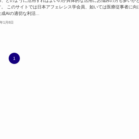
め、どのように活用すればよいのか具体的な活用にお悩みの方も多いか
す。 このサイトでは日本アフェレシス学会員、如いては医療従事者に向
成AIの適切な利活...
6年1月8日
1