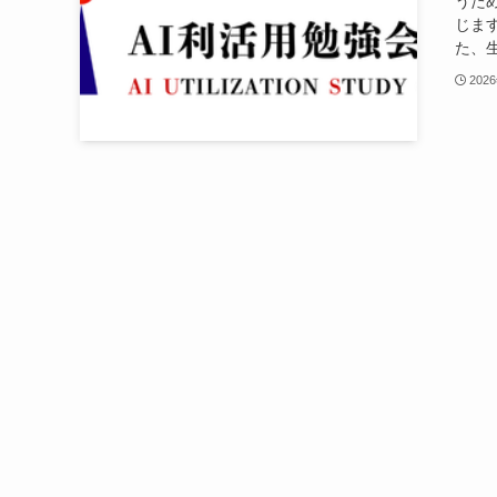
うた
じま
た、生
202